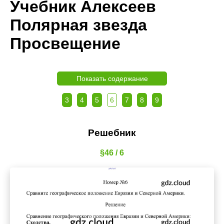
Учебник Алексеев
Полярная звезда
Просвещение
Показать содержание
3
4
5
6
7
8
9
Решебник
§46 / 6