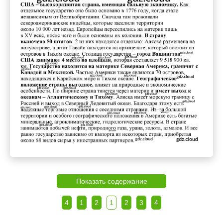
Показать содержание
4
1
2
1
2
3
4