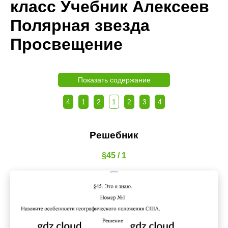
класс Учебник Алексеев
Полярная звезда
Просвещение
Показать содержание
4
1
2
1
2
3
4
Решебник
§45 / 1