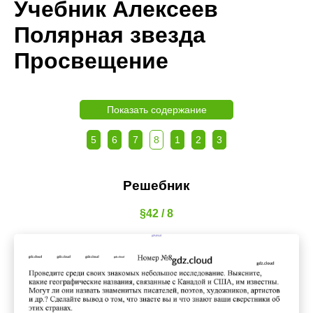
Учебник Алексеев
Полярная звезда
Просвещение
Показать содержание
5
6
7
8
1
2
3
Решебник
§42 / 8