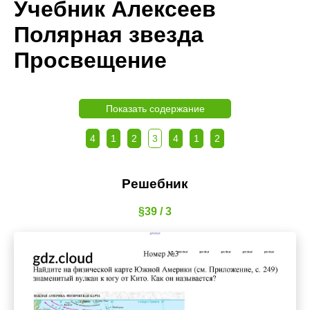
Учебник Алексеев
Полярная звезда
Просвещение
Показать содержание
4
1
2
3
4
1
2
Решебник
§39 / 3