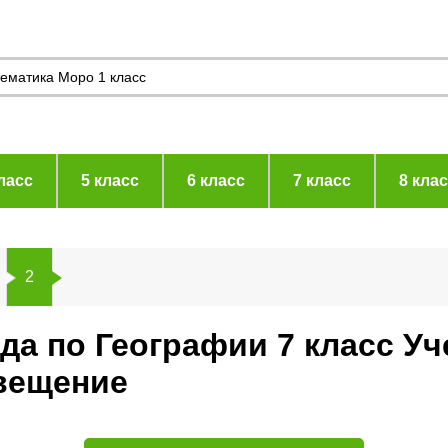
ласс
5 класс
6 класс
7 класс
8 кла
2
ида по Географии 7 класс У
вещение