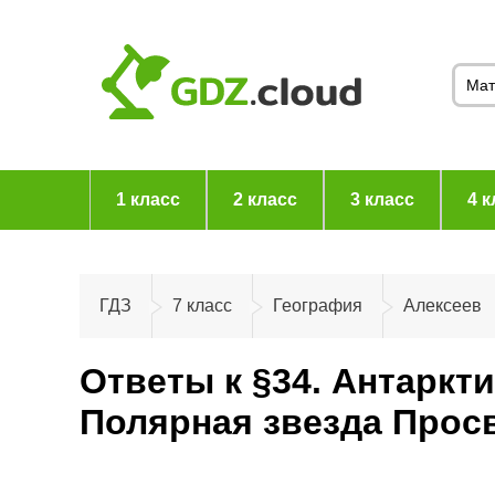
1 класс
2 класс
3 класс
4 к
ГДЗ
7 класс
География
Алексеев
Ответы к §34. Антаркт
Полярная звезда Прос