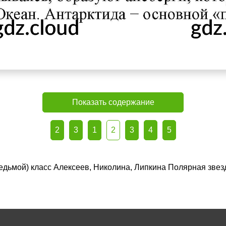
Показать содержание
2
3
1
2
3
4
5
(седьмой) класс Алексеев, Николина, Липкина Полярная зве