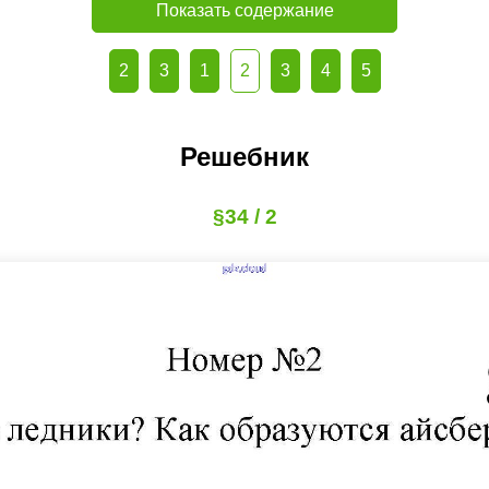
Показать содержание
2
3
1
2
3
4
5
Решебник
§34 / 2