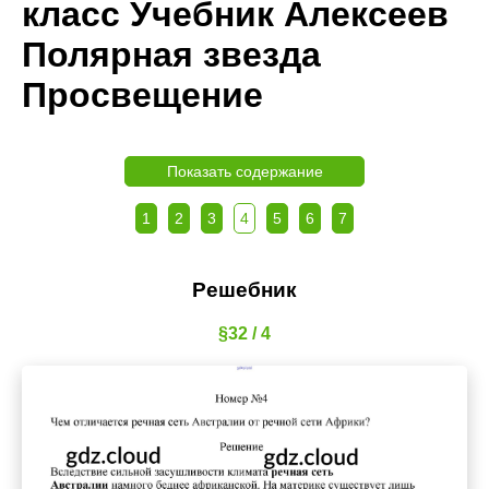
класс Учебник Алексеев
Полярная звезда
Просвещение
Показать содержание
1
2
3
4
5
6
7
Решебник
§32 / 4