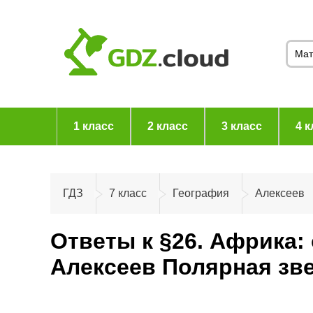
1 класс
2 класс
3 класс
4 к
ГДЗ
7 класс
География
Алексеев
Ответы к §26. Африка:
Алексеев Полярная зв