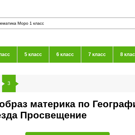
ласс
5 класс
6 класс
7 класс
8 кла
3
 образ материка по Географ
езда Просвещение