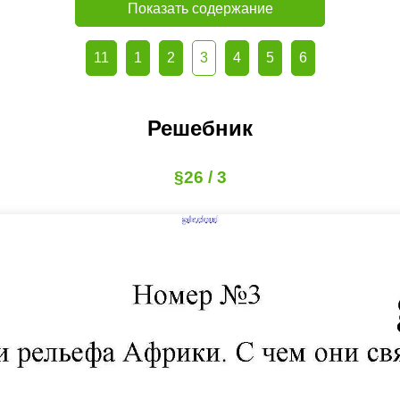
Показать содержание
11
1
2
3
4
5
6
Решебник
§26 / 3