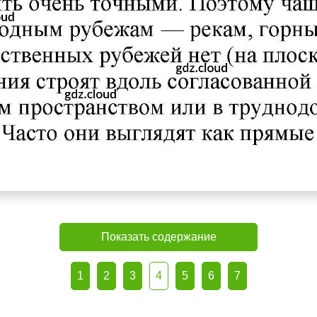
Показать содержание
1
2
3
4
5
6
7