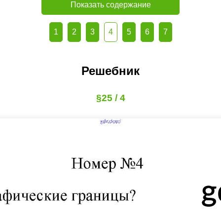
Показать содержание
1
2
3
4
5
6
7
Решебник
§25 / 4