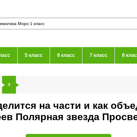
ласс
5 класс
6 класс
7 класс
8 кла
4
делится на части и как объ
еев Полярная звезда Просв