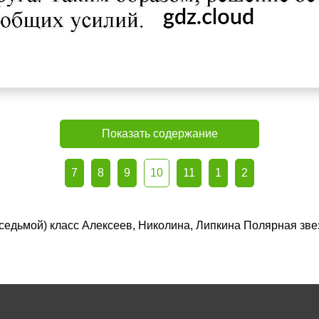
Показать содержание
7
8
9
10
11
1
2
 (седьмой) класс Алексеев, Николина, Липкина Полярная зв