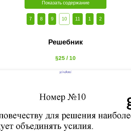
Показать содержание
7
8
9
10
11
1
2
Решебник
§25 / 10