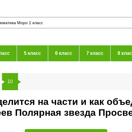
ласс
5 класс
6 класс
7 класс
8 кла
10
делится на части и как объ
еев Полярная звезда Просв