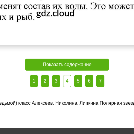
Показать содержание
1
2
3
4
5
6
7
(седьмой) класс Алексеев, Николина, Липкина Полярная зве