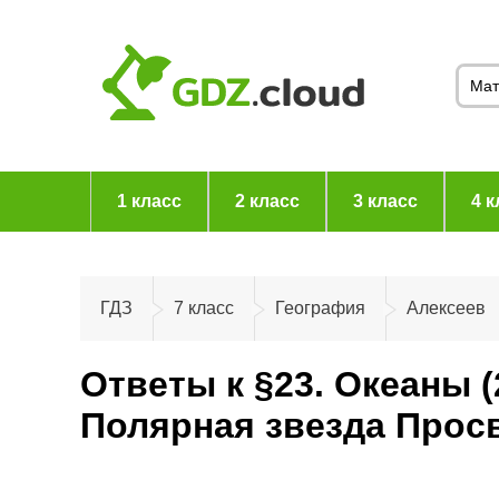
1 класс
2 класс
3 класс
4 к
ГДЗ
7 класс
География
Алексеев
Ответы к §23. Океаны (
Полярная звезда Прос