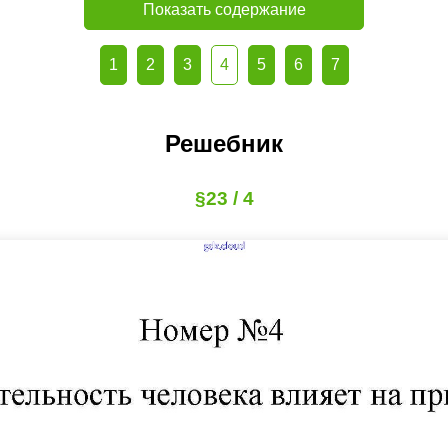
Показать содержание
1
2
3
4
5
6
7
Решебник
§23 / 4