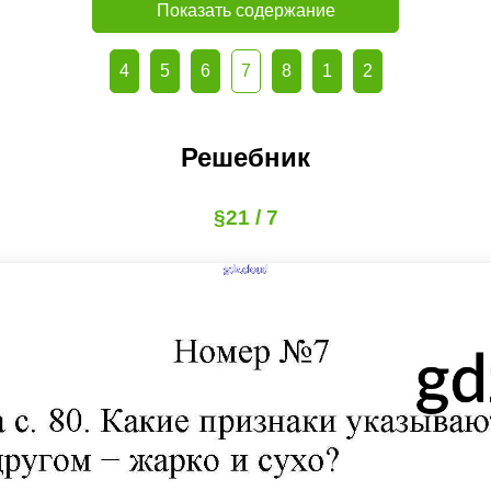
Показать содержание
4
5
6
7
8
1
2
Решебник
§21 / 7