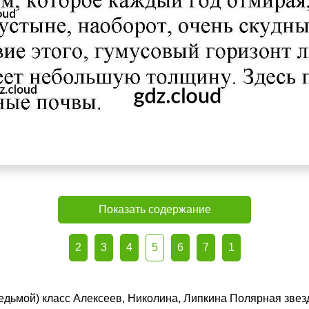
Показать содержание
2
3
4
5
6
7
1
(седьмой) класс Алексеев, Николина, Липкина Полярная зве