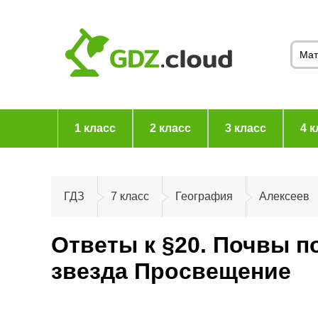
1 класс
2 класс
3 класс
4 к
ГДЗ
7 класс
География
Алексеев
Ответы к §20. Почвы п
звезда Просвещение