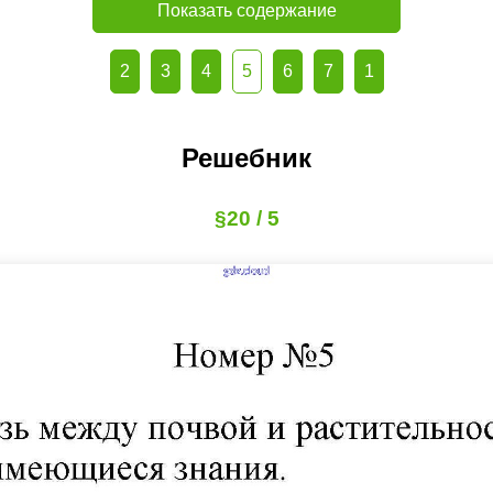
Показать содержание
2
3
4
5
6
7
1
Решебник
§20 / 5