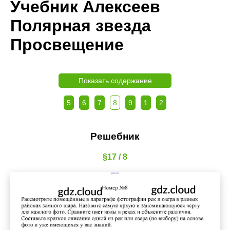
Учебник Алексеев
Полярная звезда
Просвещение
Показать содержание
5
6
7
8
9
1
2
Решебник
§17 / 8