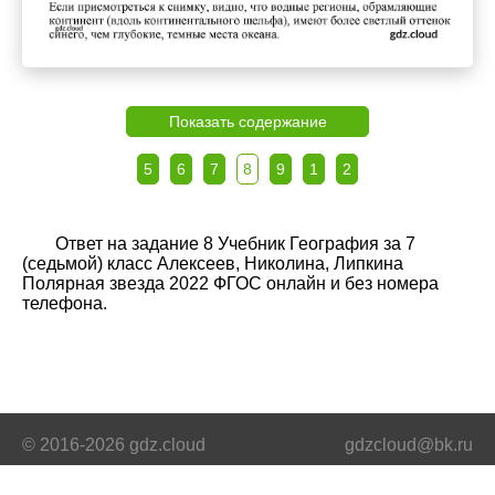
Показать содержание
5
6
7
8
9
1
2
Ответ на задание 8 Учебник География за 7
(седьмой) класс Алексеев, Николина, Липкина
Полярная звезда 2022 ФГОС онлайн и без номера
телефона.
© 2016-2026 gdz.cloud
gdzcloud@bk.ru