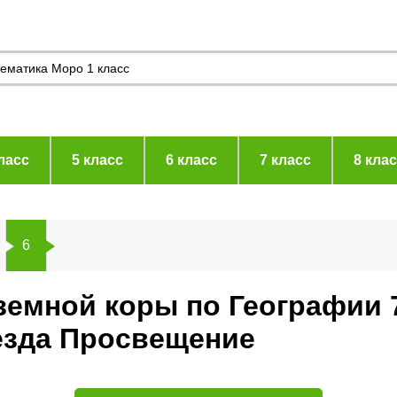
ласс
5 класс
6 класс
7 класс
8 кла
6
 земной коры по Географии 
езда Просвещение