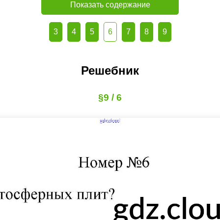
Показать содержание
3
4
5
6
7
8
9
Решебник
§9 / 6