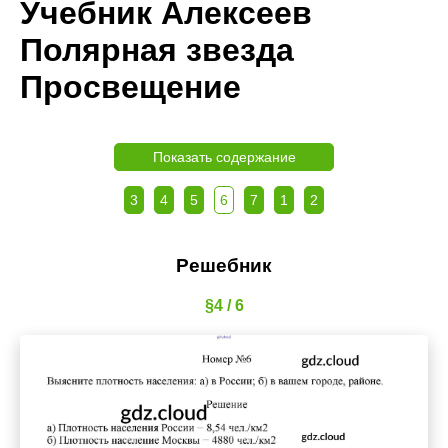
Учебник Алексеев
Полярная звезда
Просвещение
Показать содержание
3
4
5
6
7
1
2
Решебник
§4 / 6