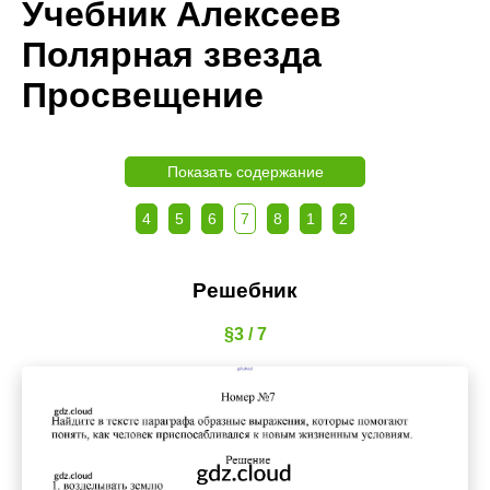
Учебник Алексеев
Полярная звезда
Просвещение
Показать содержание
4
5
6
7
8
1
2
Решебник
§3 / 7