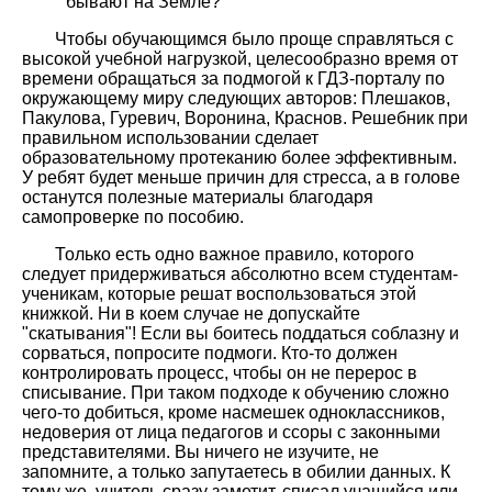
бывают на Земле?
Чтобы обучающимся было проще справляться с
высокой учебной нагрузкой, целесообразно время от
времени обращаться за подмогой к ГДЗ-порталу по
окружающему миру следующих авторов: Плешаков,
Пакулова, Гуревич, Воронина, Краснов. Решебник при
правильном использовании сделает
образовательному протеканию более эффективным.
У ребят будет меньше причин для стресса, а в голове
останутся полезные материалы благодаря
самопроверке по пособию.
Только есть одно важное правило, которого
следует придерживаться абсолютно всем студентам-
ученикам, которые решат воспользоваться этой
книжкой. Ни в коем случае не допускайте
"скатывания"! Если вы боитесь поддаться соблазну и
сорваться, попросите подмоги. Кто-то должен
контролировать процесс, чтобы он не перерос в
списывание. При таком подходе к обучению сложно
чего-то добиться, кроме насмешек одноклассников,
недоверия от лица педагогов и ссоры с законными
представителями. Вы ничего не изучите, не
запомните, а только запутаетесь в обилии данных. К
тому же, учитель сразу заметит, списал учащийся или