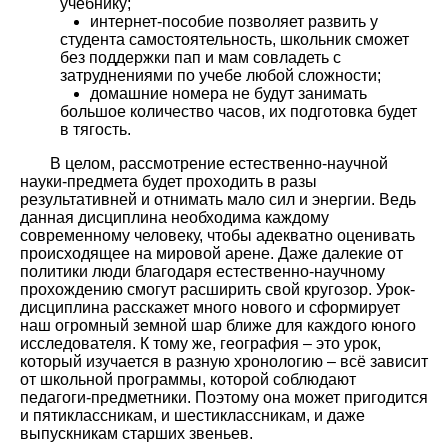
учебнику;
интернет-пособие позволяет развить у
студента самостоятельность, школьник сможет
без поддержки пап и мам совладеть с
затруднениями по учебе любой сложности;
домашние номера не будут занимать
большое количество часов, их подготовка будет
в тягость.
В целом, рассмотрение естественно-научной
науки-предмета будет проходить в разы
результативней и отнимать мало сил и энергии. Ведь
данная дисциплина необходима каждому
современному человеку, чтобы адекватно оценивать
происходящее на мировой арене. Даже далекие от
политики люди благодаря естественно-научному
прохождению смогут расширить свой кругозор. Урок-
дисциплина расскажет много нового и сформирует
наш огромный земной шар ближе для каждого юного
исследователя. К тому же, география – это урок,
который изучается в разную хронологию – всё зависит
от школьной программы, которой соблюдают
педагоги-предметники. Поэтому она может пригодится
и пятиклассникам, и шестиклассникам, и даже
выпускникам старших звеньев.