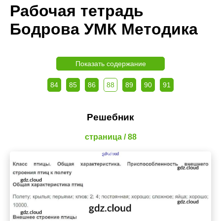
Рабочая тетрадь
Бодрова УМК Методика
Показать содержание
84
85
86
88
89
90
91
Решебник
страница / 88