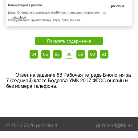
Показать содержание
84
85
86
88
89
90
91
Ответ на задание 88 Рабочая тетрадь Биология за
7 (седьмой) класс Бодрова УМК 2017 ФГОС онлайн и
без номера телефона.
© 2016-2026 gdz.cloud
gdzcloud@bk.ru