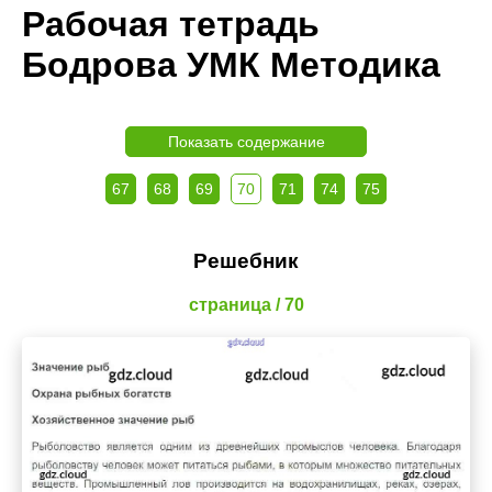
Рабочая тетрадь
Бодрова УМК Методика
Показать содержание
67
68
69
70
71
74
75
Решебник
страница / 70