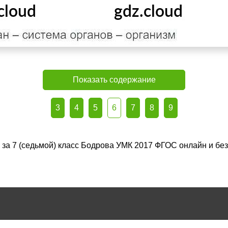
Показать содержание
3
4
5
6
7
8
9
я за 7 (седьмой) класс Бодрова УМК 2017 ФГОС онлайн и бе