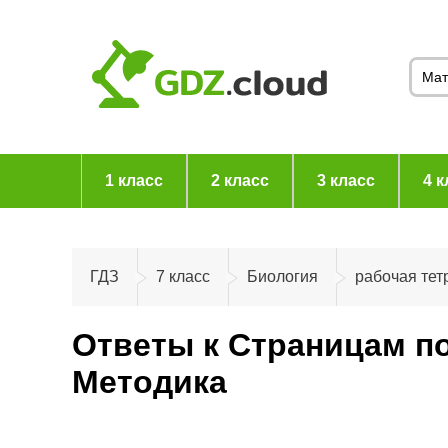
1 класс
2 класс
3 класс
4 к
ГДЗ
7 класс
Биология
рабочая тет
Ответы к Страницам по
Методика