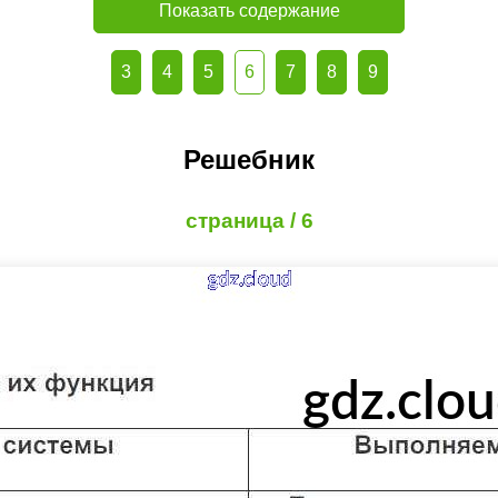
Показать содержание
3
4
5
6
7
8
9
Решебник
страница / 6