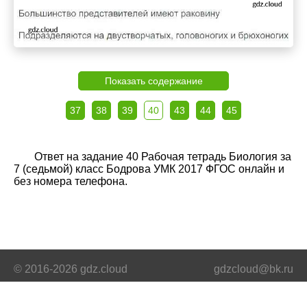
Показать содержание
37
38
39
40
43
44
45
Ответ на задание 40 Рабочая тетрадь Биология за
7 (седьмой) класс Бодрова УМК 2017 ФГОС онлайн и
без номера телефона.
© 2016-2026 gdz.cloud
gdzcloud@bk.ru