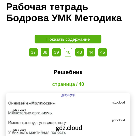
Рабочая тетрадь
Бодрова УМК Методика
Показать содержание
37
38
39
40
43
44
45
Решебник
страница / 40