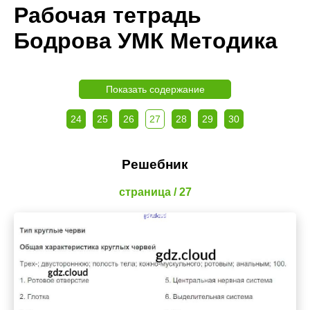
Рабочая тетрадь
Бодрова УМК Методика
Показать содержание
24
25
26
27
28
29
30
Решебник
страница / 27