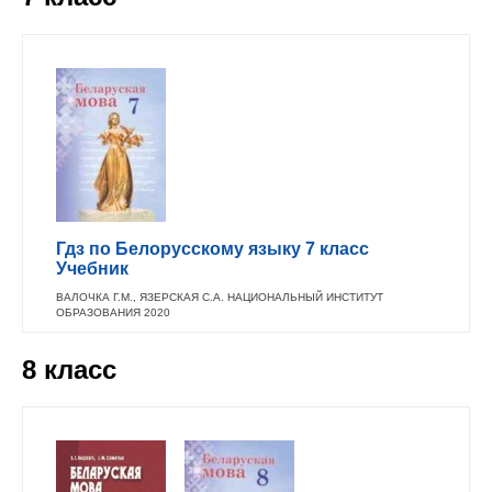
Гдз по Белорусскому языку 7 класс
Учебник
ВАЛОЧКА Г.М., ЯЗЕРСКАЯ С.А. НАЦИОНАЛЬНЫЙ ИНСТИТУТ
ОБРАЗОВАНИЯ 2020
8 класс