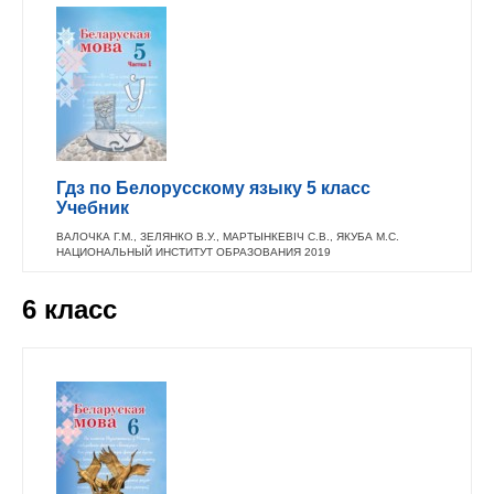
Гдз по Белорусскому языку 5 класс
Учебник
ВАЛОЧКА Г.М., ЗЕЛЯНКО В.У., МАРТЫНКЕВІЧ С.В., ЯКУБА М.С.
НАЦИОНАЛЬНЫЙ ИНСТИТУТ ОБРАЗОВАНИЯ 2019
6 класс