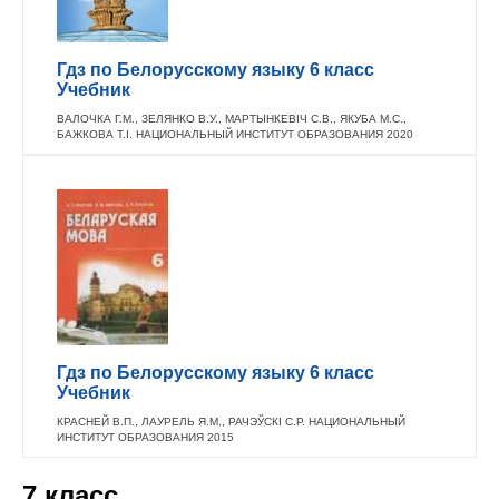
Гдз по Белорусскому языку 6 класс
Учебник
ВАЛОЧКА Г.М., ЗЕЛЯНКО В.У., МАРТЫНКЕВІЧ С.В., ЯКУБА М.С.,
БАЖКОВА Т.I. НАЦИОНАЛЬНЫЙ ИНСТИТУТ ОБРАЗОВАНИЯ 2020
Гдз по Белорусскому языку 6 класс
Учебник
КРАСНЕЙ В.П., ЛАУРЕЛЬ Я.М., РАЧЭЎСКІ С.Р. НАЦИОНАЛЬНЫЙ
ИНСТИТУТ ОБРАЗОВАНИЯ 2015
7 класс