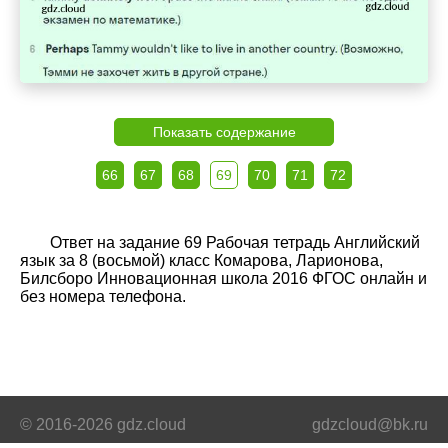
Показать содержание
66
67
68
69
70
71
72
Ответ на задание 69 Рабочая тетрадь Английский
язык за 8 (восьмой) класс Комарова, Ларионова,
Билсборо Инновационная школа 2016 ФГОС онлайн и
без номера телефона.
© 2016-2026 gdz.cloud
gdzcloud@bk.ru