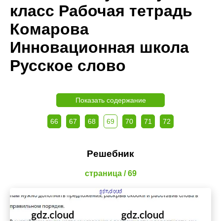
класс Рабочая тетрадь
Комарова
Инновационная школа
Русское слово
Показать содержание
66
67
68
69
70
71
72
Решебник
страница / 69