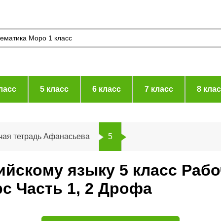
ласс
5 класс
6 класс
7 класс
8 кла
чая тетрадь Афанасьева
5
лийскому языку 5 класс Раб
с Часть 1, 2 Дрофа