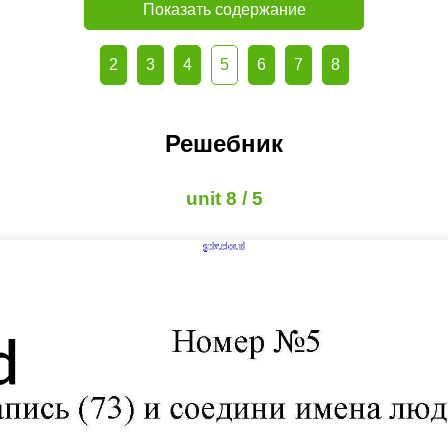
Показать содержание
2
3
4
5
6
7
8
Решебник
unit 8 / 5