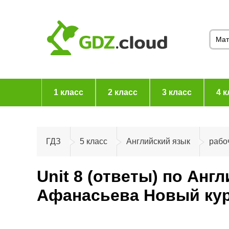
1 класс
2 класс
3 класс
4 к
ГДЗ
5 класс
Английский язык
рабо
Unit 8 (ответы) по Анг
Афанасьева Новый кур