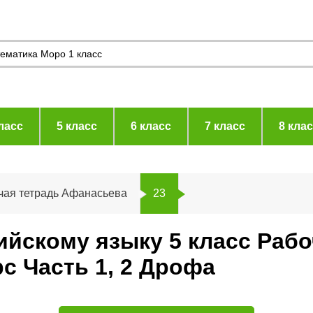
ласс
5 класс
6 класс
7 класс
8 кла
чая тетрадь Афанасьева
23
лийскому языку 5 класс Раб
с Часть 1, 2 Дрофа