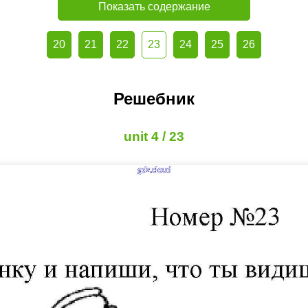
Показать содержание
20
21
22
23
24
25
26
Решебник
unit 4 / 23