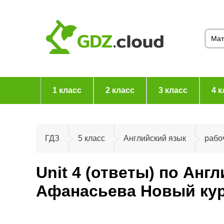
1 класс
2 класс
3 класс
4 к
ГДЗ
5 класс
Английский язык
рабо
Unit 4 (ответы) по Анг
Афанасьева Новый кур