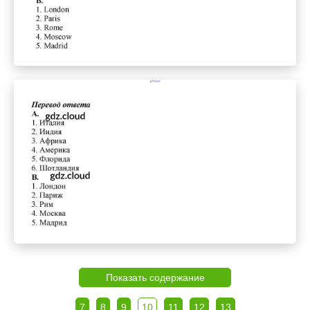
Показать содержание
7
8
9
10
11
12
13