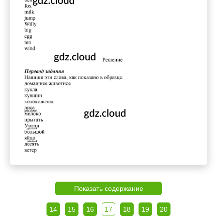
Показать содержание
14
15
16
17
18
19
20