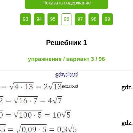
Показать содержание
93
94
95
96
97
98
99
Решебник 1
упражнение / вариант 3 / 96