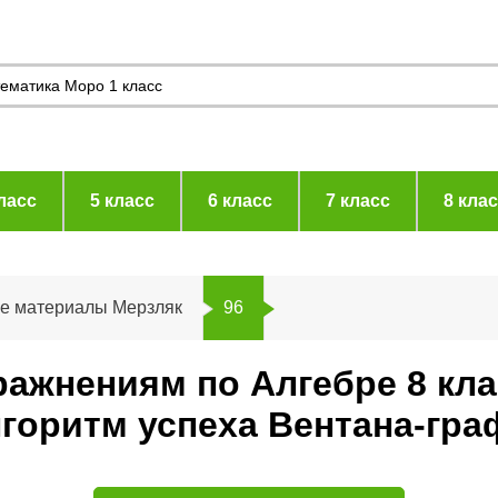
ласс
5 класс
6 класс
7 класс
8 кла
ие материалы Мерзляк
96
ражнениям по Алгебре 8 кл
горитм успеха Вентана-гра