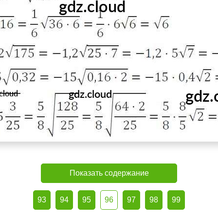
Показать содержание
93
94
95
96
97
98
99