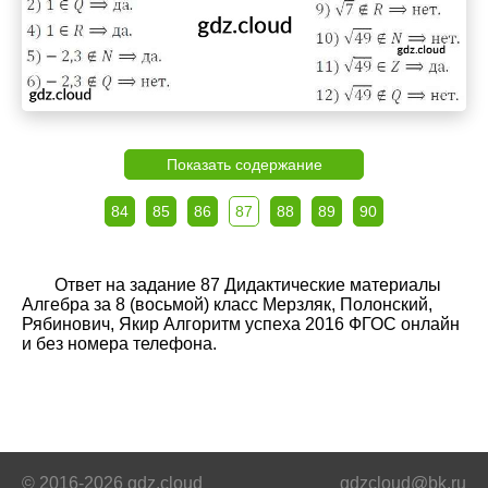
Показать содержание
84
85
86
87
88
89
90
Ответ на задание 87 Дидактические материалы
Алгебра за 8 (восьмой) класс Мерзляк, Полонский,
Рябинович, Якир Алгоритм успеха 2016 ФГОС онлайн
и без номера телефона.
© 2016-2026 gdz.cloud
gdzcloud@bk.ru