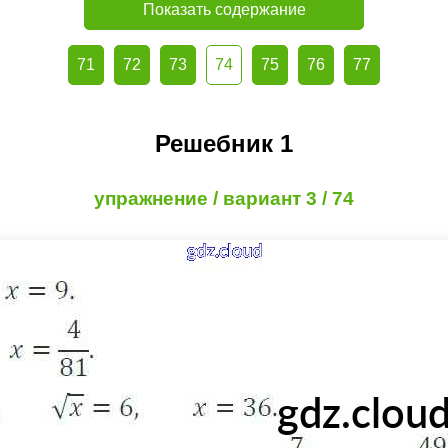
Показать содержание
71
72
73
74
75
76
77
Решебник 1
упражнение / вариант 3 / 74