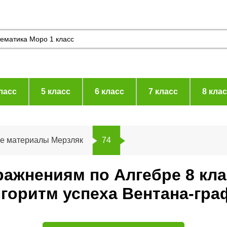
ласс
5 класс
6 класс
7 класс
8 кла
ие материалы Мерзляк
74
ражнениям по Алгебре 8 кл
горитм успеха Вентана-гра