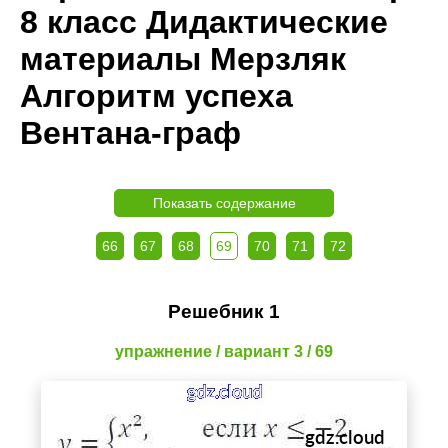
8 класс Дидактические
материалы Мерзляк
Алгоритм успеха
Вентана-граф
Показать содержание
66
67
68
69
70
71
72
Решебник 1
упражнение / вариант 3 / 69