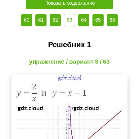
Показать содержание
60
61
62
63
64
65
66
Решебник 1
упражнение / вариант 3 / 63