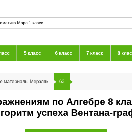
ласс
5 класс
6 класс
7 класс
8 кла
ие материалы Мерзляк
63
ражнениям по Алгебре 8 кл
горитм успеха Вентана-гра