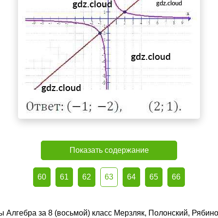
Показать содержание
60
61
62
63
64
65
66
ы Алгебра за 8 (восьмой) класс Мерзляк, Полонский, Рябин