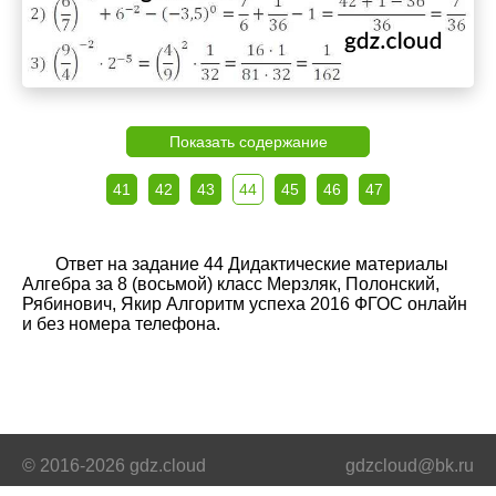
Показать содержание
41
42
43
44
45
46
47
Ответ на задание 44 Дидактические материалы
Алгебра за 8 (восьмой) класс Мерзляк, Полонский,
Рябинович, Якир Алгоритм успеха 2016 ФГОС онлайн
и без номера телефона.
© 2016-2026 gdz.cloud
gdzcloud@bk.ru