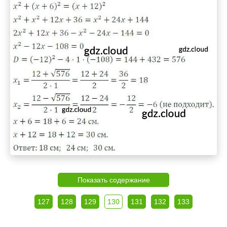
Показать содержание
127
128
129
130
131
132
133