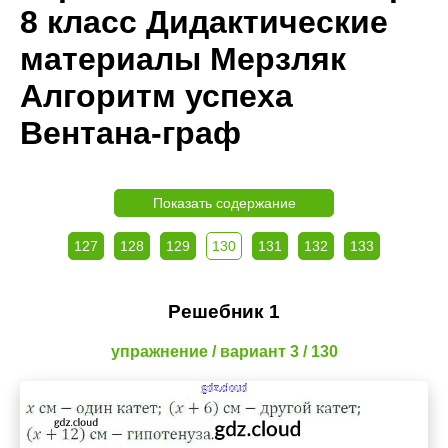
8 класс Дидактические
материалы Мерзляк
Алгоритм успеха
Вентана-граф
Показать содержание
127
128
129
130
131
132
133
Решебник 1
упражнение / вариант 3 / 130