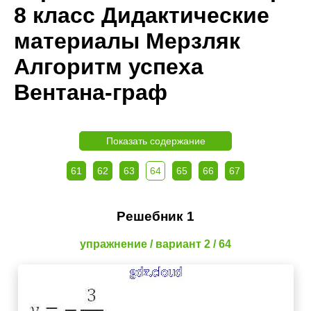
8 класс Дидактические
материалы Мерзляк
Алгоритм успеха
Вентана-граф
Показать содержание
61
62
63
64
65
66
67
Решебник 1
упражнение / вариант 2 / 64