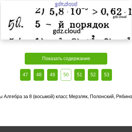
Показать содержание
47
48
49
50
51
52
53
ы Алгебра за 8 (восьмой) класс Мерзляк, Полонский, Рябин