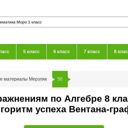
ласс
5 класс
6 класс
7 класс
8 кла
ие материалы Мерзляк
50
ражнениям по Алгебре 8 кл
горитм успеха Вентана-гра