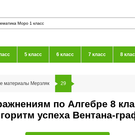
ласс
5 класс
6 класс
7 класс
8 кла
ие материалы Мерзляк
29
ражнениям по Алгебре 8 кл
горитм успеха Вентана-гра