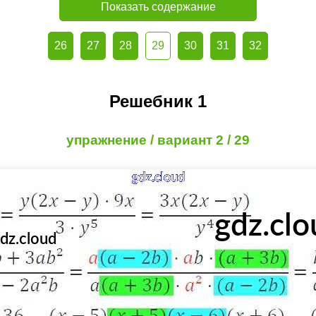
Показать содержание
26
27
28
29
30
31
32
Решебник 1
упражнение / вариант 2 / 29