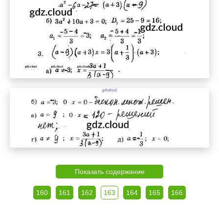
Показать содержание
160
161
162
163
164
165
166