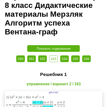
8 класс Дидактические
материалы Мерзляк
Алгоритм успеха
Вентана-граф
Показать содержание
160
161
162
163
164
165
166
Решебник 1
упражнение / вариант 2 / 163