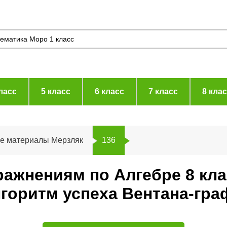
ласс
5 класс
6 класс
7 класс
8 кла
ие материалы Мерзляк
136
ражнениям по Алгебре 8 кл
горитм успеха Вентана-гра