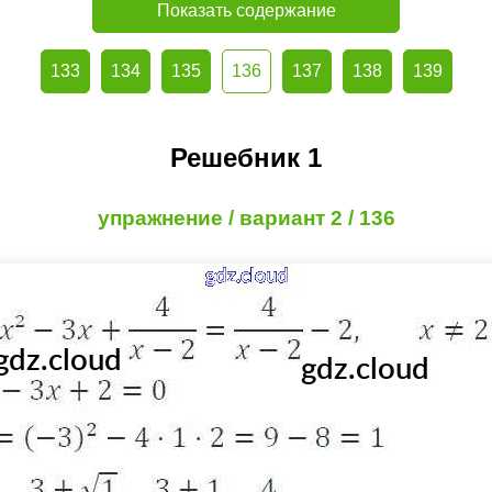
Показать содержание
133
134
135
136
137
138
139
Решебник 1
упражнение / вариант 2 / 136