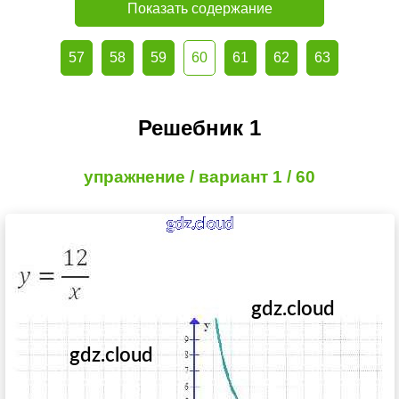
Показать содержание
57
58
59
60
61
62
63
Решебник 1
упражнение / вариант 1 / 60