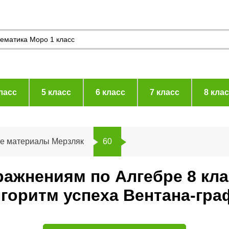
ласс
5 класс
6 класс
7 класс
8 кла
ие материалы Мерзляк
60
ражнениям по Алгебре 8 кл
горитм успеха Вентана-гра