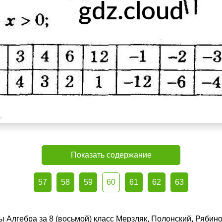
Показать содержание
57
58
59
60
61
62
63
ы Алгебра за 8 (восьмой) класс Мерзляк, Полонский, Рябин