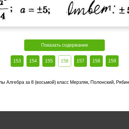
Показать содержание
153
154
155
156
157
158
159
лы Алгебра за 8 (восьмой) класс Мерзляк, Полонский, Ряби