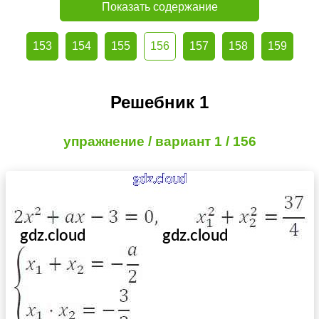
Показать содержание
153
154
155
156
157
158
159
Решебник 1
упражнение / вариант 1 / 156