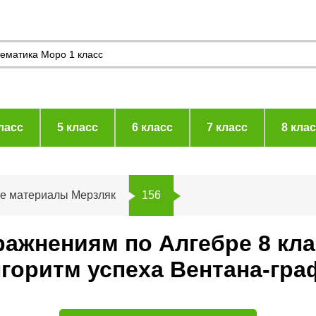
ласс
5 класс
6 класс
7 класс
8 кла
ие материалы Мерзляк
156
ражнениям по Алгебре 8 кл
горитм успеха Вентана-гра