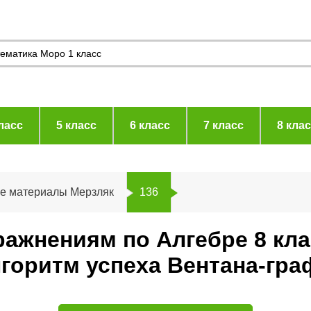
ласс
5 класс
6 класс
7 класс
8 кла
ие материалы Мерзляк
136
ражнениям по Алгебре 8 кл
горитм успеха Вентана-гра