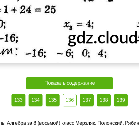
Показать содержание
133
134
135
136
137
138
139
лы Алгебра за 8 (восьмой) класс Мерзляк, Полонский, Ряби