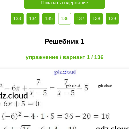
Показать содержание
133
134
135
136
137
138
139
Решебник 1
упражнение / вариант 1 / 136