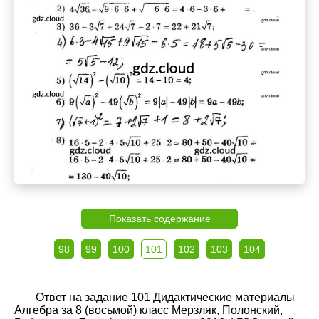
Показать содержание
98
99
100
101
102
103
104
Ответ на задание 101 Дидактические материалы
Алгебра за 8 (восьмой) класс Мерзляк, Полонский,