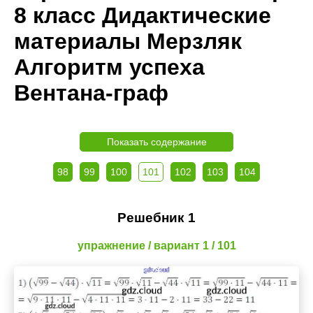
8 класс Дидактические
материалы Мерзляк
Алгоритм успеха
Вентана-граф
Показать содержание
98
99
100
101
102
103
104
Решебник 1
упражнение / вариант 1 / 101